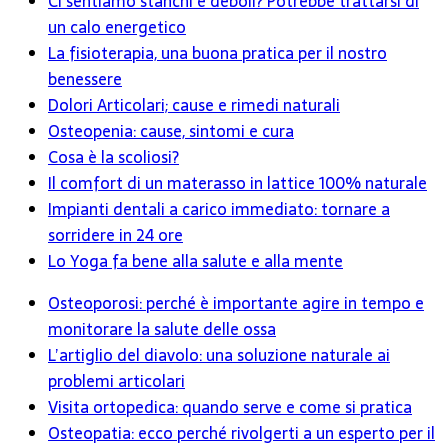
Ci sentiamo stanchi e deboli? Potrebbe trattarsi di
un calo energetico
La fisioterapia, una buona pratica per il nostro
benessere
Dolori Articolari; cause e rimedi naturali
Osteopenia: cause, sintomi e cura
Cosa è la scoliosi?
Il comfort di un materasso in lattice 100% naturale
Impianti dentali a carico immediato: tornare a
sorridere in 24 ore
Lo Yoga fa bene alla salute e alla mente
Osteoporosi: perché è importante agire in tempo e
monitorare la salute delle ossa
L’artiglio del diavolo: una soluzione naturale ai
problemi articolari
Visita ortopedica: quando serve e come si pratica
Osteopatia: ecco perché rivolgerti a un esperto per il