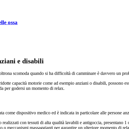
lle ossa
ziani e disabili
 poltrona scomoda quando si ha difficoltà di camminare è davvero un pr
on ridotte capacità motorie come ad esempio anziani o disabili, possono 
oda per godersi un momento di relax.
ta come dispositivo medico ed è indicata in particolare alle persone anzi
o realizzati con tessuti di alta qualità lavabili e antigoccia, presentano 
to o meccanismi massaggianti per garantire un ulteriore momento di rel