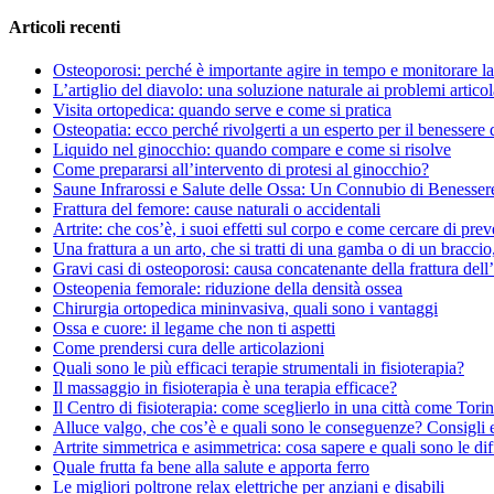
Articoli recenti
Osteoporosi: perché è importante agire in tempo e monitorare la 
L’artiglio del diavolo: una soluzione naturale ai problemi articol
Visita ortopedica: quando serve e come si pratica
Osteopatia: ecco perché rivolgerti a un esperto per il benessere 
Liquido nel ginocchio: quando compare e come si risolve
Come prepararsi all’intervento di protesi al ginocchio?
Saune Infrarossi e Salute delle Ossa: Un Connubio di Benesser
Frattura del femore: cause naturali o accidentali
Artrite: che cos’è, i suoi effetti sul corpo e come cercare di prev
Una frattura a un arto, che si tratti di una gamba o di un braccio,
Gravi casi di osteoporosi: causa concatenante della frattura dell
Osteopenia femorale: riduzione della densità ossea
Chirurgia ortopedica mininvasiva, quali sono i vantaggi
Ossa e cuore: il legame che non ti aspetti
Come prendersi cura delle articolazioni
Quali sono le più efficaci terapie strumentali in fisioterapia?
Il massaggio in fisioterapia è una terapia efficace?
Il Centro di fisioterapia: come sceglierlo in una città come Tori
Alluce valgo, che cos’è e quali sono le conseguenze? Consigli 
Artrite simmetrica e asimmetrica: cosa sapere e quali sono le di
Quale frutta fa bene alla salute e apporta ferro
Le migliori poltrone relax elettriche per anziani e disabili