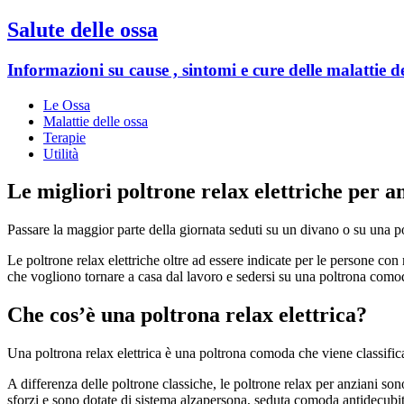
Salute delle ossa
Informazioni su cause , sintomi e cure delle malattie de
Le Ossa
Malattie delle ossa
Terapie
Utilità
Le migliori poltrone relax elettriche per an
Passare la maggior parte della giornata seduti su un divano o su una
Le poltrone relax elettriche oltre ad essere indicate per le persone c
che vogliono tornare a casa dal lavoro e sedersi su una poltrona com
Che cos’è una poltrona relax elettrica?
Una poltrona relax elettrica è una poltrona comoda che viene classifica
A differenza delle poltrone classiche, le poltrone relax per anziani son
sforzi e sono dotate di sistema alzapersona, seduta comoda antidecubi