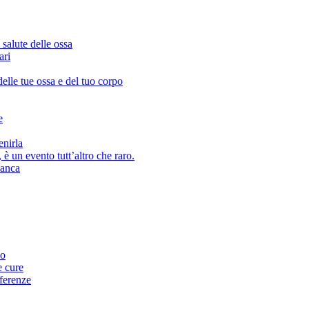
salute delle ossa
ari
delle tue ossa e del tuo corpo
e
enirla
 è un evento tutt’altro che raro.
’anca
no
e cure
fferenze