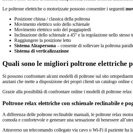
Le poltrone elettriche o motorizzate possono consentire i seguenti
mov
Posizione chiusa / classica della poltrona
Movimento elettrico solo dello schienale
Movimento elettrico solo del poggiapiedi
Inclinazione dello schienale a 45° e la regolazione nello stesso
Raggiungere la posizione letto
Sistema Alzapersona
– consente di sollevare la poltrona parall
Sistema di verticalizzazione
Quali sono le migliori poltrone elettriche 
Si possono confrontare alcuni modelli di poltrone sul sito ortopediaemo
anziani che mette a disposizione dei propri clienti un catalogo online con
Grazie alla possibilità di confrontare online i modelli di poltrone relax 
Poltrone relax elettriche con schienale reclinabile e po
A differenza delle poltrone reclinabile manuali, le poltrone relax motor
comoda e confortevole e generare una sensazione di benessere all’uten
Attraverso un telecomando collegato via cavo o Wi-Fi il paziente ha la