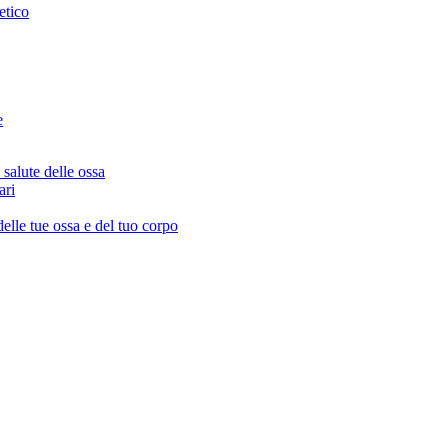
etico
e
salute delle ossa
ari
delle tue ossa e del tuo corpo