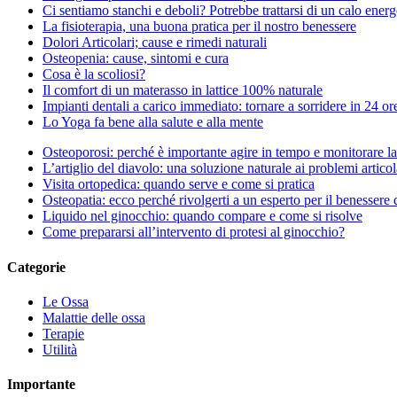
Ci sentiamo stanchi e deboli? Potrebbe trattarsi di un calo energ
La fisioterapia, una buona pratica per il nostro benessere
Dolori Articolari; cause e rimedi naturali
Osteopenia: cause, sintomi e cura
Cosa è la scoliosi?
Il comfort di un materasso in lattice 100% naturale
Impianti dentali a carico immediato: tornare a sorridere in 24 or
Lo Yoga fa bene alla salute e alla mente
Osteoporosi: perché è importante agire in tempo e monitorare la 
L’artiglio del diavolo: una soluzione naturale ai problemi articol
Visita ortopedica: quando serve e come si pratica
Osteopatia: ecco perché rivolgerti a un esperto per il benessere 
Liquido nel ginocchio: quando compare e come si risolve
Come prepararsi all’intervento di protesi al ginocchio?
Categorie
Le Ossa
Malattie delle ossa
Terapie
Utilità
Importante