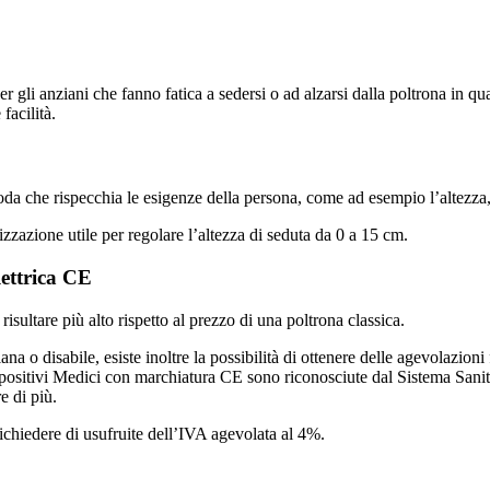
 gli anziani che fanno fatica a sedersi o ad alzarsi dalla poltrona in qu
facilità.
moda che rispecchia le esigenze della persona, come ad esempio l’altezza,
izzazione utile per regolare l’altezza di seduta da 0 a 15 cm.
lettrica CE
isultare più alto rispetto al prezzo di una poltrona classica.
na o disabile, esiste inoltre la possibilità di ottenere delle agevolazioni 
spositivi Medici con marchiatura CE sono riconosciute dal Sistema Sanitar
e di più.
o richiedere di usufruite dell’IVA agevolata al 4%.