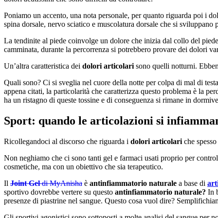
Poniamo un accento, una nota personale, per quanto riguarda poi i dolo
spina dorsale, nervo sciatico e muscolatura dorsale che si sviluppano p
La tendinite al piede coinvolge un dolore che inizia dal collo del pied
camminata, durante la percorrenza si potrebbero provare dei dolori vari
Un’altra caratteristica dei
dolori articolari
sono quelli notturni. Ebbene
Quali sono? Ci si sveglia nel cuore della notte per colpa di mal di testa 
appena citati, la particolarità che caratterizza questo problema è la per
ha un ristagno di queste tossine e di conseguenza si rimane in dormiv
Sport: quando le articolazioni si infiamma
Ricollegandoci al discorso che riguarda i
dolori articolari
che spesso 
Non neghiamo che ci sono tanti gel e farmaci usati proprio per controll
cosmetiche, ma con un obiettivo che sia terapeutico.
Il
Joint Gel
di MyAnisha
è
antinfiammatorio naturale
a base di
art
sportivo dovrebbe vertere su questo
antinfiammatorio naturale?
In b
presenze di piastrine nel sangue. Questo cosa vuol dire? Semplifichiam
Gli sportivi agonistici sono sottoposti a molte analisi del sangue per