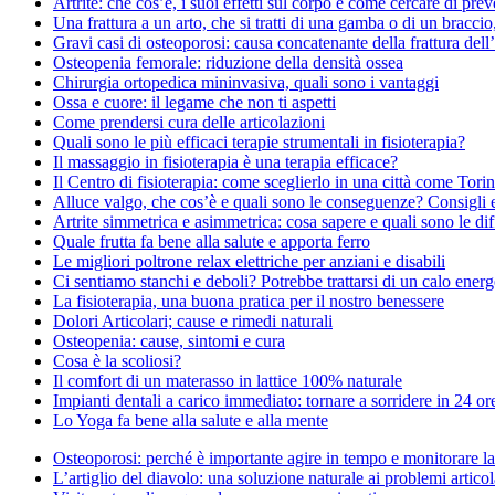
Artrite: che cos’è, i suoi effetti sul corpo e come cercare di prev
Una frattura a un arto, che si tratti di una gamba o di un braccio,
Gravi casi di osteoporosi: causa concatenante della frattura dell
Osteopenia femorale: riduzione della densità ossea
Chirurgia ortopedica mininvasiva, quali sono i vantaggi
Ossa e cuore: il legame che non ti aspetti
Come prendersi cura delle articolazioni
Quali sono le più efficaci terapie strumentali in fisioterapia?
Il massaggio in fisioterapia è una terapia efficace?
Il Centro di fisioterapia: come sceglierlo in una città come Tori
Alluce valgo, che cos’è e quali sono le conseguenze? Consigli 
Artrite simmetrica e asimmetrica: cosa sapere e quali sono le di
Quale frutta fa bene alla salute e apporta ferro
Le migliori poltrone relax elettriche per anziani e disabili
Ci sentiamo stanchi e deboli? Potrebbe trattarsi di un calo energ
La fisioterapia, una buona pratica per il nostro benessere
Dolori Articolari; cause e rimedi naturali
Osteopenia: cause, sintomi e cura
Cosa è la scoliosi?
Il comfort di un materasso in lattice 100% naturale
Impianti dentali a carico immediato: tornare a sorridere in 24 or
Lo Yoga fa bene alla salute e alla mente
Osteoporosi: perché è importante agire in tempo e monitorare la 
L’artiglio del diavolo: una soluzione naturale ai problemi articol