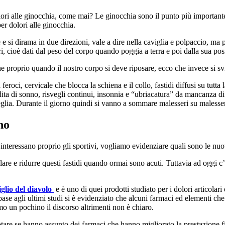
ri alle ginocchia, come mai? Le ginocchia sono il punto più importante e
er dolori alle ginocchia.
e e si dirama in due direzioni, vale a dire nella caviglia e polpaccio, ma
, cioè dati dal peso del corpo quando poggia a terra e poi dalla sua pos
 proprio quando il nostro corpo si deve riposare, ecco che invece si svil
feroci, cervicale che blocca la schiena e il collo, fastidi diffusi su tutta
dita di sonno, risvegli continui, insonnia e “ubriacatura” da mancanza di 
eglia. Durante il giorno quindi si vanno a sommare malesseri su malesser
no
interessano proprio gli sportivi, vogliamo evidenziare quali sono le n
are e ridurre questi fastidi quando ormai sono acuti. Tuttavia ad oggi c’
iglio del diavolo
e è uno di quei prodotti studiato per i dolori articolari
ase agli ultimi studi si è evidenziato che alcuni farmaci ed elementi ch
o un pochino il discorso altrimenti non è chiaro.
 notare se hanno assunto dei farmaci che hanno migliorato la prestazione