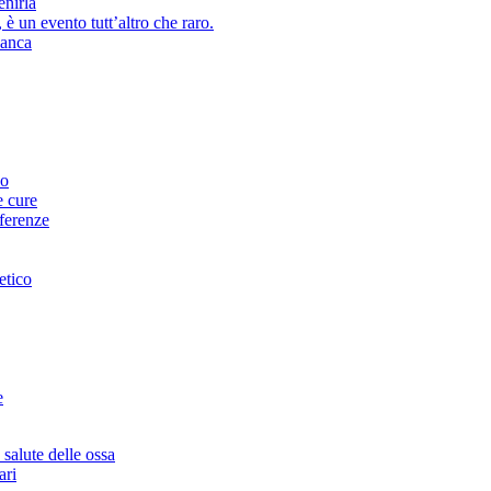
enirla
 è un evento tutt’altro che raro.
’anca
no
e cure
fferenze
etico
e
salute delle ossa
ari