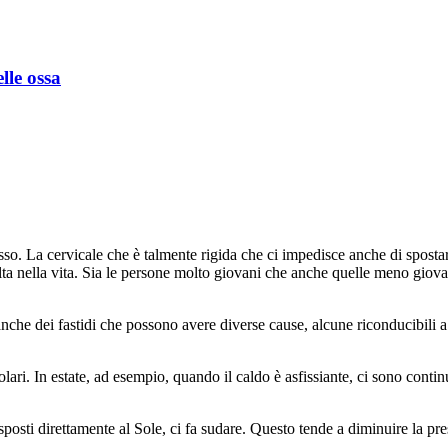
lle ossa
so. La cervicale che è talmente rigida che ci impedisce anche di spostare
nella vita. Sia le persone molto giovani che anche quelle meno giovani
nche dei fastidi che possono avere diverse cause, alcune riconducibili 
olari. In estate, ad esempio, quando il caldo è asfissiante, ci sono conti
sposti direttamente al Sole, ci fa sudare. Questo tende a diminuire la pr