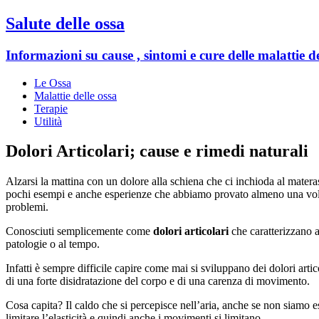
Salute delle ossa
Informazioni su cause , sintomi e cure delle malattie de
Le Ossa
Malattie delle ossa
Terapie
Utilità
Dolori Articolari; cause e rimedi naturali
Alzarsi la mattina con un dolore alla schiena che ci inchioda al materas
pochi esempi e anche esperienze che abbiamo provato almeno una volta 
problemi.
Conosciuti semplicemente come
dolori articolari
che caratterizzano a
patologie o al tempo.
Infatti è sempre difficile capire come mai si sviluppano dei dolori artic
di una forte disidratazione del corpo e di una carenza di movimento.
Cosa capita? Il caldo che si percepisce nell’aria, anche se non siamo e
limitare l’elasticità e quindi anche i movimenti si limitano.