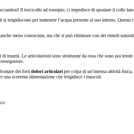
andosi! Il torcicollo ad esempio, ci impedisce di spostare il collo lan
i si irrigidiscono per trattenere l’acqua presente al suo interno. Questo 
nche meno conosciuta, ma che si può eliminare con dei rimedi naturali 
mi di traumi. Le articolazioni sono strutturate da ossa che sono poi tenut
 conseguenze.
frontare dei forti
dolori articolari
per colpa di un’intensa attività fisica,
 una scorretta alimentazione che irrigidisce i muscoli.
ico