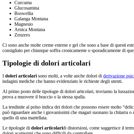
Curcuma
Glucosamina
Boswellia
Galanga Montana
Magnesio
Arnica Montana
Zenzero
Ci sono anche molte creme esterne e gel che sono a base di questi estr
consigliato per chiunque soffra cronicamente o sporadicamente di que
Tipologie di dolori articolari
I
dolori articolari
sono molti, a volte anche dolori di
derivazione psic
indagini mediche che hanno evidenziato le richieste degli utenti.
Al primo posto delle tipologie di dolori articolari, troviamo la lussaz
prova a muovere il braccio o la stessa spalla.
La tendinite al polso indica dei dolori che possono essere molto “deli
può riguardare anche i giovanissimi che magari suonano la chitarra o
quello di una martellata.
Le tipologie di
dolori articolari
di distorsioni, come suggerisce il term
dolori acutissimi che sono difficili da controllare.