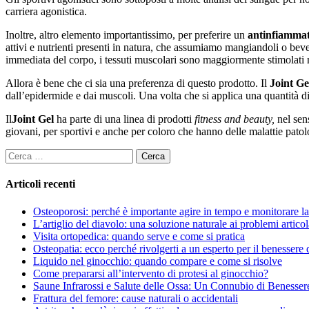
carriera agonistica.
Inoltre, altro elemento importantissimo, per preferire un
antinfiammat
attivi e nutrienti presenti in natura, che assumiamo mangiandoli o bev
immediata del corpo, i tessuti muscolari sono maggiormente stimolati n
Allora è bene che ci sia una preferenza di questo prodotto. Il
Joint Ge
dall’epidermide e dai muscoli. Una volta che si applica una quantità di
Il
Joint Gel
ha parte di una linea di prodotti
fitness and beauty,
nel sens
giovani, per sportivi e anche per coloro che hanno delle malattie pat
Ricerca
per:
Articoli recenti
Osteoporosi: perché è importante agire in tempo e monitorare la 
L’artiglio del diavolo: una soluzione naturale ai problemi articol
Visita ortopedica: quando serve e come si pratica
Osteopatia: ecco perché rivolgerti a un esperto per il benessere 
Liquido nel ginocchio: quando compare e come si risolve
Come prepararsi all’intervento di protesi al ginocchio?
Saune Infrarossi e Salute delle Ossa: Un Connubio di Benesser
Frattura del femore: cause naturali o accidentali