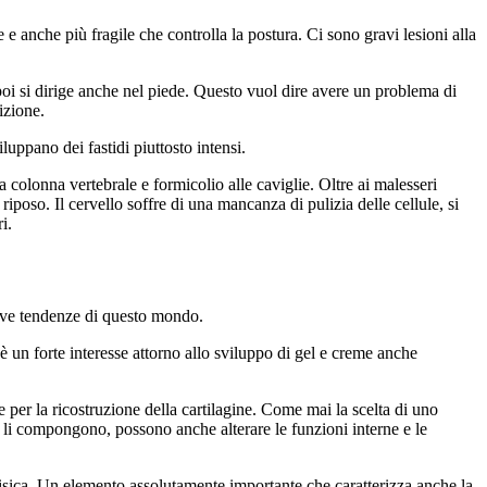
 anche più fragile che controlla la postura. Ci sono gravi lesioni alla
 poi si dirige anche nel piede. Questo vuol dire avere un problema di
izione.
uppano dei fastidi piuttosto intensi.
 la colonna vertebrale e formicolio alle caviglie. Oltre ai malesseri
riposo. Il cervello soffre di una mancanza di pulizia delle cellule, si
i.
uove tendenze di questo mondo.
è un forte interesse attorno allo sviluppo di gel e creme anche
 e per la ricostruzione della cartilagine. Come mai la scelta di uno
e li compongono, possono anche alterare le funzioni interne e le
 fisica. Un elemento assolutamente importante che caratterizza anche la