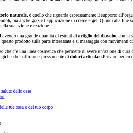
orio naturale,
è quello che riguarda espressamente il supporto all’org
endoli, ma anche grazie l’applicazione di creme e gel. Quindi alla fine
ella sua azione e reazione.
l
avendo una grande quantità di estratti di
artiglio del diavolo
e con la 
 questo prodotto sulla parte interessata e si massaggia con movimenti cir
o che c’è una linea cosmetica che permette di avere un’azione di cura di
ologiche che soffrono espressamente di
dolori articolari.
Provare per cred
salute delle ossa
ari
delle tue ossa e del tuo corpo
e