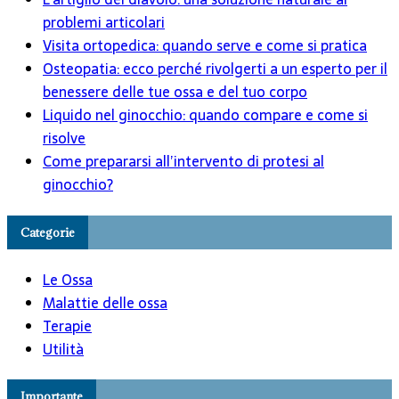
problemi articolari
Visita ortopedica: quando serve e come si pratica
Osteopatia: ecco perché rivolgerti a un esperto per il
benessere delle tue ossa e del tuo corpo
Liquido nel ginocchio: quando compare e come si
risolve
Come prepararsi all’intervento di protesi al
ginocchio?
Categorie
Le Ossa
Malattie delle ossa
Terapie
Utilità
Importante