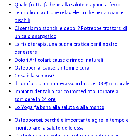
Quale frutta fa bene alla salute e apporta ferro
Le migliori poltrone relax elettriche per anziani e
disabili
Ci sentiamo stanchi e deboli? Potrebbe trattarsi di
un calo energetico
La fisioterapia, una buona pratica per il nostro
benessere
Dolori Articolari; cause e rimedi naturali
Osteopenia: cause, sintomi e cura
Cosa è la scoliosi?
Il comfort di un materasso in lattice 100% naturale
Impianti dentali a carico immediato: tornare a
sorridere in 24 ore
Lo Yoga fa bene alla salute e alla mente
Osteoporosi: perché è importante agire in tempo e
monitorare la salute delle ossa
L’artiglio del diavolo: una soluzione naturale ai