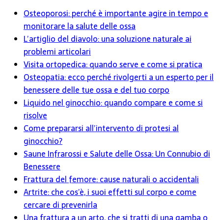
Osteoporosi: perché è importante agire in tempo e
monitorare la salute delle ossa
L’artiglio del diavolo: una soluzione naturale ai
problemi articolari
Visita ortopedica: quando serve e come si pratica
Osteopatia: ecco perché rivolgerti a un esperto per il
benessere delle tue ossa e del tuo corpo
Liquido nel ginocchio: quando compare e come si
risolve
Come prepararsi all’intervento di protesi al
ginocchio?
Saune Infrarossi e Salute delle Ossa: Un Connubio di
Benessere
Frattura del femore: cause naturali o accidentali
Artrite: che cos’è, i suoi effetti sul corpo e come
cercare di prevenirla
Una frattura a un arto, che si tratti di una gamba o