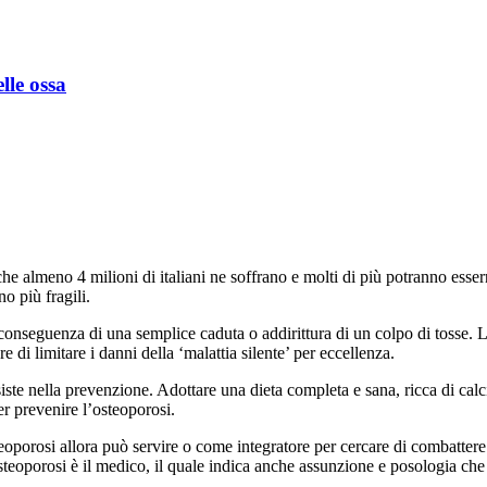
lle ossa
che almeno 4 milioni di italiani ne soffrano e molti di più potranno esse
o più fragili.
 conseguenza di una semplice caduta o addirittura di un colpo di tosse. 
e di limitare i danni della ‘malattia silente’ per eccellenza.
ste nella prevenzione. Adottare una dieta completa e sana, ricca di calci
r prevenire l’osteoporosi.
eoporosi allora può servire o come integratore per cercare di combattere
eoporosi è il medico, il quale indica anche assunzione e posologia che d