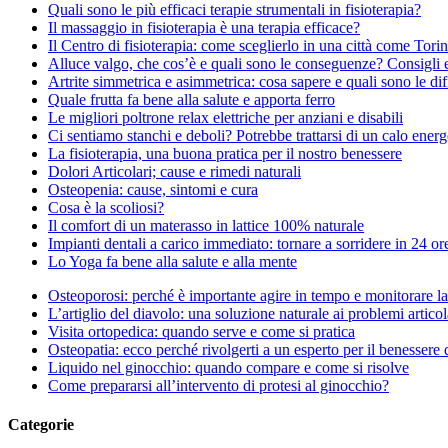
Quali sono le più efficaci terapie strumentali in fisioterapia?
Il massaggio in fisioterapia è una terapia efficace?
Il Centro di fisioterapia: come sceglierlo in una città come Tori
Alluce valgo, che cos’è e quali sono le conseguenze? Consigli 
Artrite simmetrica e asimmetrica: cosa sapere e quali sono le di
Quale frutta fa bene alla salute e apporta ferro
Le migliori poltrone relax elettriche per anziani e disabili
Ci sentiamo stanchi e deboli? Potrebbe trattarsi di un calo energ
La fisioterapia, una buona pratica per il nostro benessere
Dolori Articolari; cause e rimedi naturali
Osteopenia: cause, sintomi e cura
Cosa è la scoliosi?
Il comfort di un materasso in lattice 100% naturale
Impianti dentali a carico immediato: tornare a sorridere in 24 or
Lo Yoga fa bene alla salute e alla mente
Osteoporosi: perché è importante agire in tempo e monitorare la 
L’artiglio del diavolo: una soluzione naturale ai problemi articol
Visita ortopedica: quando serve e come si pratica
Osteopatia: ecco perché rivolgerti a un esperto per il benessere 
Liquido nel ginocchio: quando compare e come si risolve
Come prepararsi all’intervento di protesi al ginocchio?
Categorie