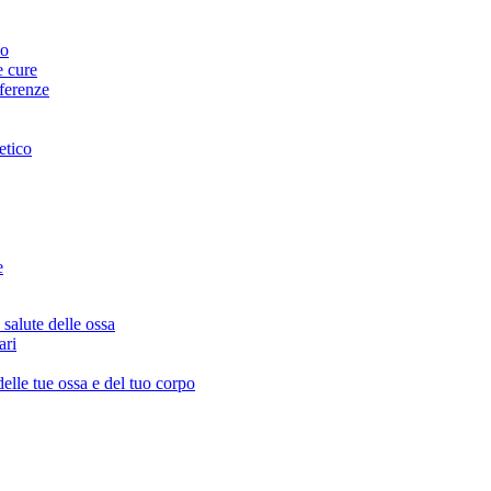
no
e cure
fferenze
etico
e
salute delle ossa
ari
delle tue ossa e del tuo corpo