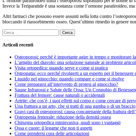
L’ormone paratiroideo tratta l’osteoporosi soprattutto per le donne in
Invece la Teriparatide è una sostanza come l’ormone paratiroideo, ma ch
Altri farmaci che possono essere assunti nella lotta contro l’osteoporo
bloccando il riassorbimento osseo. Quest’ultimo rimedio in genere non 
Ricerca
per:
Articoli recenti
Osteoporosi: perché è importante agire in tempo e monitorare la 
L’artiglio del diavolo: una soluzione naturale ai problemi articol
Visita ortopedica: quando serve e come si pratica
Osteopatia: ecco perché rivolgerti a un esperto per il benessere 
Liquido nel ginocchio: quando compare e come si risolve
Come prepararsi all’intervento di protesi al ginocchio?
Saune Infrarossi e Salute delle Ossa: Un Connubio di Benesser
Frattura del femore: cause naturali o accidentali
Artrite: che cos’è, i suoi effetti sul corpo e come cercare di prev
Una frattura a un arto, che si tratti di una gamba o di un braccio,
Gravi casi di osteoporosi: causa concatenante della frattura dell
Osteopenia femorale: riduzione della densità ossea
Chirurgia ortopedica mininvasiva, quali sono i vantaggi
Ossa e cuore: il legame che non ti aspetti
Come prendersi cura delle articolazioni