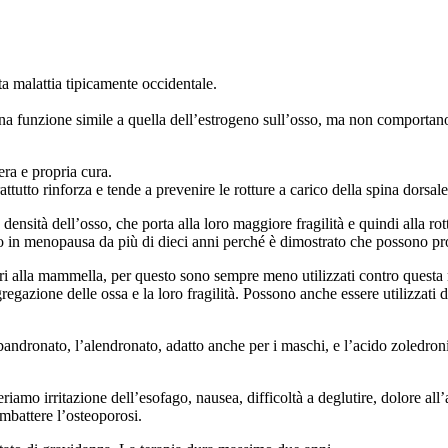
ta malattia tipicamente occidentale.
una funzione simile a quella dell’estrogeno sull’osso, ma non comportan
era e propria cura.
ttutto rinforza e tende a prevenire le rotture a carico della spina dorsa
densità dell’osso, che porta alla loro maggiore fragilità e quindi alla rot
o in menopausa da più di dieci anni perché è dimostrato che possono pr
i alla mammella, per questo sono sempre meno utilizzati contro questa m
regazione delle ossa e la loro fragilità. Possono anche essere utilizzati 
bandronato, l’alendronato, adatto anche per i maschi, e l’acido zoledroni
veriamo irritazione dell’esofago, nausea, difficoltà a deglutire, dolore al
mbattere l’osteoporosi.