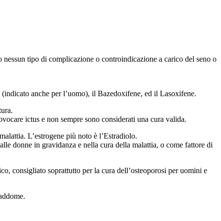
o nessun tipo di complicazione o controindicazione a carico del seno o
le (indicato anche per l’uomo), il Bazedoxifene, ed il Lasoxifene.
tura.
ovocare ictus e non sempre sono considerati una cura valida.
alattia. L’estrogene più noto è l’Estradiolo.
dalle donne in gravidanza e nella cura della malattia, o come fattore di
co, consigliato soprattutto per la cura dell’osteoporosi per uomini e
l’addome.