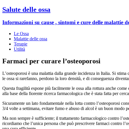
Salute delle ossa
Informazioni su cause , sintomi e cure delle malattie de
Le Ossa
Malattie delle ossa
Terapie
Utilità
Farmaci per curare l’osteoporosi
L’osteoporosi è una malattia dalla grande incidenza in Italia. Si stima 
le ossa si rarefanno, perdono la loro densità, e di conseguenza diventan
Questa fragilità espone più facilmente le ossa alla rottura anche come
alla base della fiorente ricerca farmacologica che è stata fatta per cercar
Sicuramente un lato fondamentale nella lotta contro l’osteoporosi consi
3/4 volte a settimana, evitare fumo e abuso di alcol è un buon modo pe
Ma non sempre è sufficiente; il trattamento farmacologico contro l’ost
ricordiamo che l’unica persona che può prescrivere farmaci contro l’ost
una cura efficiente.