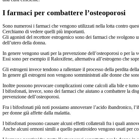
I farmaci per combattere l’osteoporosi
Sono numerosi i farmaci che vengono utilizzati nella lotta contro ques
Cerchiamo di vedere quelli più importanti.
Gli agonisti del recettore estrogenico sono dei farmaci che svolgono 
dell’utero della donna.
In genere vengono usati per la prevenzione dell’osteoporosi o per la v
Essi sono per esempio il Raloxifene, alternativa all’estrogeno che sopra
Gli estrogeni invece tendono a rallentare il processo della perdita della 
In genere gli estrogeni non vengono somministrati alle donne che son
Inoltre possono provocare complicazioni come calcoli alla bile e tumor
I bifosfonati, invece, sono dei farmaci che aiutano a combattere la disg
prevenzione dell’osteoporosi.
Fra i bifosfonati più noti possiamo annoverare l’acido ibandronico, l’i
per donne già affette dalla malattia.
I bifosfonati possono causare alcuni effetti collaterali fra i quali anno
Anche alcuni ormoni simili a quello paratiroideo vengono usati per co