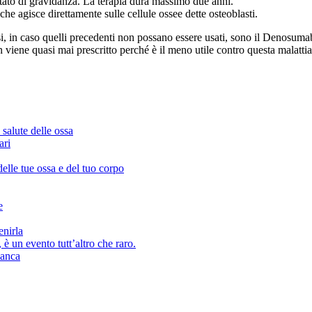
 stato di gravidanza. La terapia dura massimo due anni.
e agisce direttamente sulle cellule ossee dette osteoblasti.
si, in caso quelli precedenti non possano essere usati, sono il Denosuma
viene quasi mai prescritto perché è il meno utile contro questa malattia
salute delle ossa
ari
delle tue ossa e del tuo corpo
e
enirla
 è un evento tutt’altro che raro.
’anca