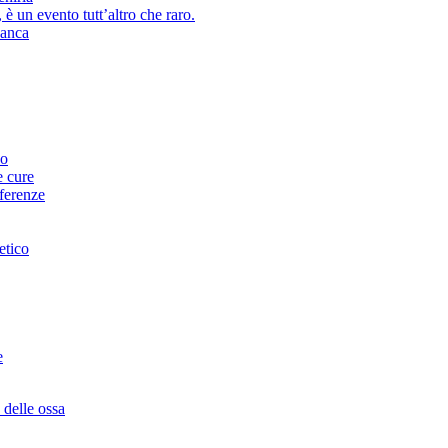
 è un evento tutt’altro che raro.
’anca
no
e cure
fferenze
etico
e
 delle ossa