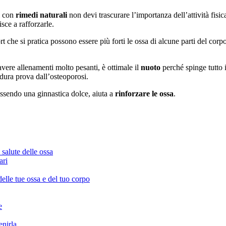
i con
rimedi naturali
non devi trascurare l’importanza dell’attività fisic
sce a rafforzarle.
rt che si pratica possono essere più forti le ossa di alcune parti del cor
vere allenamenti molto pesanti, è ottimale il
nuoto
perché spinge tutto 
dura prova dall’osteoporosi.
ssendo una ginnastica dolce, aiuta a
rinforzare le ossa
.
salute delle ossa
ari
delle tue ossa e del tuo corpo
e
enirla