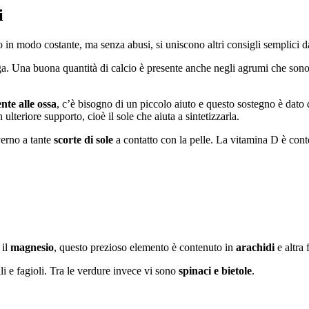
i
n modo costante, ma senza abusi, si uniscono altri consigli semplici da
a. Una buona quantità di calcio è presente anche negli agrumi che sono 
ente alle ossa
, c’è bisogno di un piccolo aiuto e questo sostegno è dato 
eriore supporto, cioè il sole che aiuta a sintetizzarla.
verno a tante
scorte di sole
a contatto con la pelle. La vitamina D è con
 il
magnesio
, questo prezioso elemento è contenuto in
arachidi
e altra 
li e fagioli. Tra le verdure invece vi sono
spinaci e bietole
.