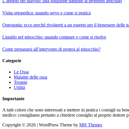
L’artiglio del diavolo: una soluzione naturale ai problemi articolari
Visita ortopedica: quando serve e come si pratica
Osteopatia: ecco perché rivolgerti a un esperto per il benessere delle t
Liquido nel ginocchio: quando compare e come si risolve
Come prepararsi all’intervento di protesi al ginocchio?
Categorie
Le Ossa
Malattie delle ossa
Terapie
Utilità
Importante
A tutti coloro che sono interessati a mettere in pratica i consigli su b
medico: consigliamo pertanto a chiedere consiglio al proprio dottore 
Copyright © 2026 | WordPress Theme by
MH Themes