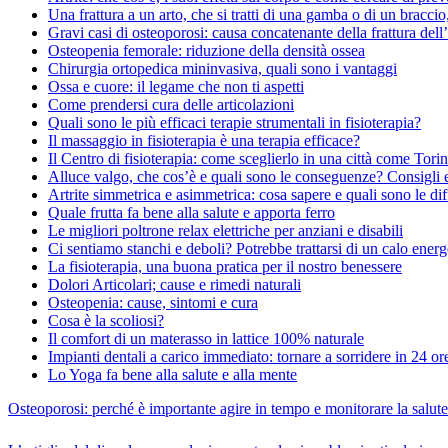
Una frattura a un arto, che si tratti di una gamba o di un braccio,
Gravi casi di osteoporosi: causa concatenante della frattura dell
Osteopenia femorale: riduzione della densità ossea
Chirurgia ortopedica mininvasiva, quali sono i vantaggi
Ossa e cuore: il legame che non ti aspetti
Come prendersi cura delle articolazioni
Quali sono le più efficaci terapie strumentali in fisioterapia?
Il massaggio in fisioterapia è una terapia efficace?
Il Centro di fisioterapia: come sceglierlo in una città come Tori
Alluce valgo, che cos’è e quali sono le conseguenze? Consigli 
Artrite simmetrica e asimmetrica: cosa sapere e quali sono le di
Quale frutta fa bene alla salute e apporta ferro
Le migliori poltrone relax elettriche per anziani e disabili
Ci sentiamo stanchi e deboli? Potrebbe trattarsi di un calo energ
La fisioterapia, una buona pratica per il nostro benessere
Dolori Articolari; cause e rimedi naturali
Osteopenia: cause, sintomi e cura
Cosa è la scoliosi?
Il comfort di un materasso in lattice 100% naturale
Impianti dentali a carico immediato: tornare a sorridere in 24 or
Lo Yoga fa bene alla salute e alla mente
Osteoporosi: perché è importante agire in tempo e monitorare la salute