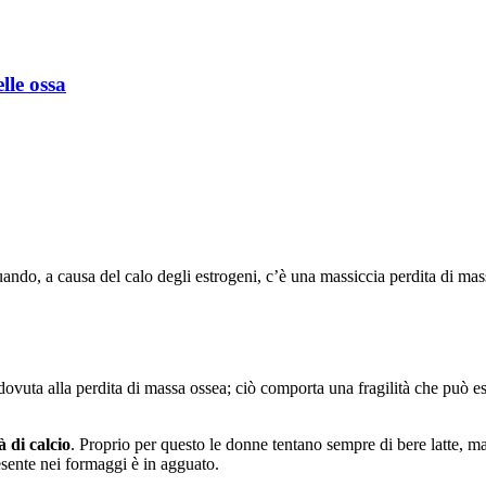
lle ossa
ando, a causa del calo degli estrogeni, c’è una massiccia perdita di mas
 dovuta alla perdita di massa ossea; ciò comporta una fragilità che può e
à di calcio
. Proprio per questo le donne tentano sempre di bere latte, ma
resente nei formaggi è in agguato.