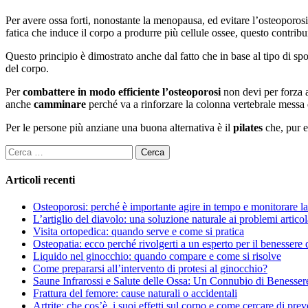
Per avere ossa forti, nonostante la menopausa, ed evitare l’osteoporos
fatica che induce il corpo a produrre più cellule ossee, questo contribui
Questo principio è dimostrato anche dal fatto che in base al tipo di spo
del corpo.
Per
combattere in modo efficiente l’osteoporosi
non devi per forza a
anche
camminare
perché va a rinforzare la colonna vertebrale messa 
Per le persone più anziane una buona alternativa è il
pilates
che, pur e
Ricerca
per:
Articoli recenti
Osteoporosi: perché è importante agire in tempo e monitorare la 
L’artiglio del diavolo: una soluzione naturale ai problemi articol
Visita ortopedica: quando serve e come si pratica
Osteopatia: ecco perché rivolgerti a un esperto per il benessere 
Liquido nel ginocchio: quando compare e come si risolve
Come prepararsi all’intervento di protesi al ginocchio?
Saune Infrarossi e Salute delle Ossa: Un Connubio di Benesser
Frattura del femore: cause naturali o accidentali
Artrite: che cos’è, i suoi effetti sul corpo e come cercare di prev