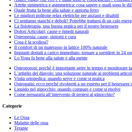
Artrite simmetrica e asimmetrica: cosa sapere e quali sono le di
Quale frutta fa bene alla salute e apporta ferro
Le migliori poltrone relax elettriche per anziani e disabili
Ci sentiamo stanchi e deboli? Potrebbe trattarsi di un calo energ
La fisioterapia, una buona pratica per il nostro benessere
Dolori Articolari; cause e rimedi naturali
Osteopenia: cause, sintomi e cura
Cosa è la scoliosi?
Il comfort di un materasso in lattice 100% naturale
Impianti dentali a carico immediato: tornare a sorridere in 24 or
Lo Yoga fa bene alla salute e alla mente
Osteoporosi: perché è importante agire in tempo e monitorare la 
L’artiglio del diavolo: una soluzione naturale ai problemi articol
Visita ortopedica: quando serve e come si pratica
Osteopatia: ecco perché rivolgerti a un esperto per il benessere 
Liquido nel ginocchio: quando compare e come si risolve
Come prepararsi all’intervento di protesi al ginocchio?
Categorie
Le Ossa
Malattie delle ossa
Terapie