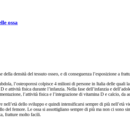
lle ossa
ne della densità del tessuto osseo, e di conseguenza l’esposizione a frat
ubdola, l’osteoporosi colpisce 4 milioni di persone in Italia delle quali
 e attività fisica durante l’infanzia. Nella fase dell’infanzia e dell’adol
entazione, l’attività fisica e l’integrazione di vitamina D e calcio, da ad
l’età dello sviluppo e quindi intensificarsi sempre di più nell’età vicin
ollo del femore. Le ossa si assottigliano sempre di più ma non ci sono si
, fratture molto facili.