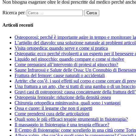
Non bisogna esagerare oltre le dosi prescritte dal medico perché anch
Ricerca per:
Articoli recenti
Osteoporosi: perché è importante agire in tempo e monitorare la 
L’artiglio del diavolo: una soluzione naturale ai problemi articol
Visita ortopedica: quando serve e come si pratica
Osteopatia: ecco perché rivolgerti a un esperto per il benessere 
Liquido nel ginocchio: quando compare e come si risolve
Come prepararsi all’intervento di protesi al ginocchio?
Saune Infrarossi e Salute delle Ossa: Un Connubio di Benesser
Frattura del femore: cause naturali o accidentali
Artrite: che cos’è, i suoi effetti sul corpo e come cercare di prev
Una frattura a un arto, che si tratti di una gamba o di un braccio,
Gravi casi di osteoporosi: causa concatenante della frattura dell
Osteopenia femorale: riduzione della densità ossea
Chirurgia ortopedica mininvasiva, quali sono i vantaggi
Ossa e cuore: il legame che non ti aspetti
Come prendersi cura delle articolazioni
Quali sono le più efficaci terapie strumentali in fisioterapia?
Il massaggio in fisioterapia è una terapia efficace?
Il Centro di fisioterapia: come sceglierlo in una città come Tori
Alluce valgo, che cos’è e quali sono le conseguenze? Consigli 