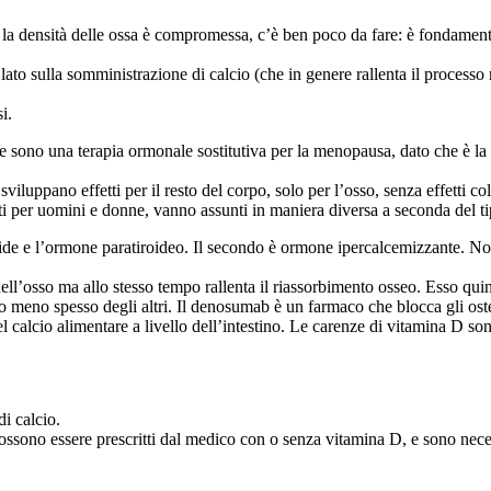
e la densità delle ossa è compromessa, c’è ben poco da fare: è fondamen
 lato sulla somministrazione di calcio (che in genere rallenta il processo 
i.
 sono una terapia ormonale sostitutiva per la menopausa, dato che è la 
luppano effetti per il resto del corpo, solo per l’osso, senza effetti coll
ti per uomini e donne, vanno assunti in maniera diversa a seconda del ti
atide e l’ormone paratiroideo. Il secondo è ormone ipercalcemizzante. No
dell’osso ma allo stesso tempo rallenta il riassorbimento osseo. Esso qu
o meno spesso degli altri. Il denosumab è un farmaco che blocca gli oste
 calcio alimentare a livello dell’intestino. Le carenze di vitamina D son
i calcio.
 possono essere prescritti dal medico con o senza vitamina D, e sono ne