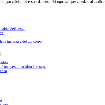
e troppo calcio può essere dannoso. Bisogna sempre chiedere al medico 
salute delle ossa
ari
delle tue ossa e del tuo corpo
e
enirla
 è un evento tutt’altro che raro.
’anca
no
e cure