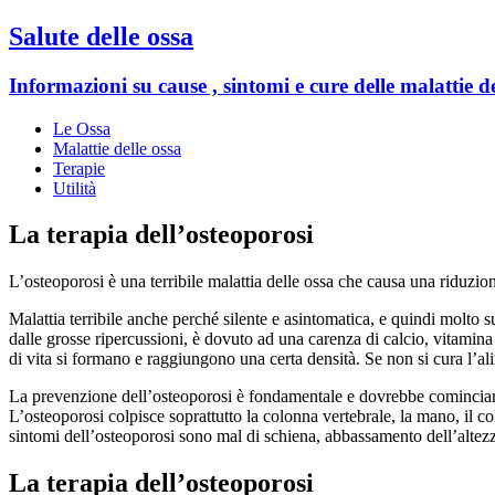
Salute delle ossa
Informazioni su cause , sintomi e cure delle malattie de
Le Ossa
Malattie delle ossa
Terapie
Utilità
La terapia dell’osteoporosi
L’osteoporosi è una terribile malattia delle ossa che causa una riduzio
Malattia terribile anche perché silente e asintomatica, e quindi molto s
dalle grosse ripercussioni, è dovuto ad una carenza di calcio, vitamina D
di vita si formano e raggiungono una certa densità. Se non si cura l’alim
La prevenzione dell’osteoporosi è fondamentale e dovrebbe cominciare nel
L’osteoporosi colpisce soprattutto la colonna vertebrale, la mano, il c
sintomi dell’osteoporosi sono mal di schiena, abbassamento dell’altezza
La terapia dell’osteoporosi