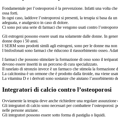
Fondamentale per l’osteoporosi è la prevenzione. Infatti una volta ch
ossa forti.
In ogni caso, laddove l’osteoporosi si presenti, la terapia si basa da un
adeguata, e analgesico in caso di dolore.
Ci sono poi una serie di farmaci che vengono usati contro l’osteoporos
Gli estrogeni possono essere usati ma solamente dalle donne. In genere
donne dopo i 50 anni.
I SERM sono prodotti simili agli estrogeni, sono per le donne ma non svi
I bisfosfonati sono farmaci che riducono il riassorbimento osseo. Adat
I farmaci che possono stimolare la formazione di osso sono il teripar
devono essere inseriti in un percorso di cura specializzato.
Il ranelato di stronzio invece è un farmaco che stimola la formazione 
La calcitonina è un ormone che è prodotto dalla tiroide, ma viene usat
La vitamina D e i derivati sono sostanze che aiutano l’assorbimento del
Integratori di calcio contro l’osteoporosi
Ovviamente la terapia deve anche richiedere una regolare assunzione d
Gli integratori di calcio sono necessari per combattere l’osteoporosi:
nelle persone anziane.
Gli integratori possono essere sotto forma di pastiglia o liquidi.