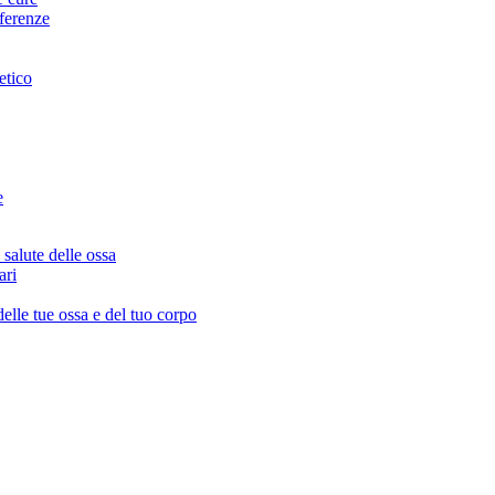
fferenze
etico
e
salute delle ossa
ari
delle tue ossa e del tuo corpo